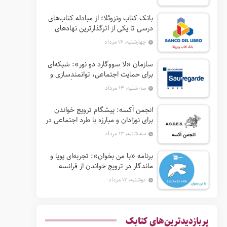
بانک کتاب ونزوئلا؛ از مبادله کتاب‌های
درسی تا یکی از اثرگذارترین نهادهای
ترویج خواندن در آمریکای لاتین
چهارشنبه, ۱۴ مرداد
سازمان «لا سووگارد دو نور»: شبکه‌ای
برای حمایت اجتماعی، توانمندسازی و
ترویج فرهنگ (آ. د. اِن. اِس. اُ. آ سابق)
سه شنبه, ۱۳ مرداد
انجمن اَکسه: پیشگام ترویج خواندن
برای نوزادان و مبارزه با طرد اجتماعی در
فرانسه
سه شنبه, ۱۳ مرداد
برنامه «با من بخوان»: تجربه‌ای پویا و
ماندگار در ترویج خواندن از فرانسه
دوشنبه, ۱۲ مرداد
پربازدیدترین‌های کتابک