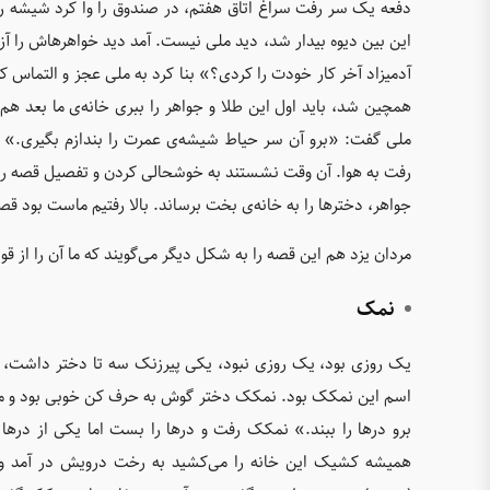
دفعه یک سر رفت سراغ اتاق هفتم، در صندوق را وا کرد شیشه را
این بین دیوه بیدار شد، دید ملی نیست. آمد دید خواهرهاش را آز
آدمیزاد آخر کار خودت را کردی؟» بنا کرد به ملی عجز و التماس
همچین شد، باید اول این طلا و جواهر را ببری خانه‌ی ما بعد هم 
ملی گفت: «برو آن سر حیاط شیشه‌ی عمرت را بندازم بگیری.» د
رفت به هوا. آن وقت نشستند به خوشحالی کردن و تفصیل قصه را بر
جواهر، دخترها را به خانه‌ی بخت برساند. بالا رفتیم ماست بود قص
مردان یزد هم این قصه را به شکل دیگر می‌گویند که ما آن را از قو
نمک
یک روزی بود، یک روزی نبود، یکی پیرزنک سه تا دختر داشت، دو
اسم این نمکک بود. نمکک دختر گوش به حرف کن خوبی بود و
برو درها را ببند.» نمکک رفت و درها را بست اما یکی از در
همیشه کشیک این خانه را می‌کشید به رخت درویش در آمد و