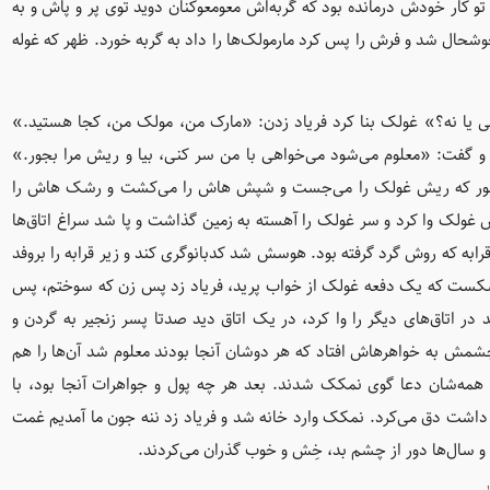
کار خودش درمانده بود که گربه‌اش معومعوکنان دوید توی پر و پاش و به
وشحال شد و فرش را پس کرد مارمولک‌ها را داد به گربه خورد. ظهر که غوله
یا نه؟» غولک بنا کرد فریاد زدن: «مارک من، مولک من، کجا هستید.»
گفت: «معلوم می‌شود می‌خواهی با من سر کنی، بیا و ریش مرا بجور.»
ور که ریش غولک را می‌جست و شپش هاش را می‌کشت و رشک هاش را
غولک وا کرد و سر غولک را آهسته به زمین گذاشت و پا شد سراغ اتاق‌ها
ابه که روش گرد گرفته بود. هوسش شد کدبانوگری کند و زیر قرابه را بروفد
و شکست که یک دفعه غولک از خواب پرید، فریاد زد پس زن که سوختم، پس
ر اتاق‌های دیگر را وا کرد، در یک اتاق دید صدتا پسر زنجیر به گردن و
شمش به خواهرهاش افتاد که هر دوشان آنجا بودند معلوم شد آن‌ها را هم
همه‌شان دعا گوی نمکک شدند. بعد هر چه پول و جواهرات آنجا بود، با
داشت دق می‌کرد. نمکک وارد خانه شد و فریاد زد ننه جون ما آمدیم غمت
 و سال‌ها دور از چشم بد، خِش و خوب گذران می‌کردند.