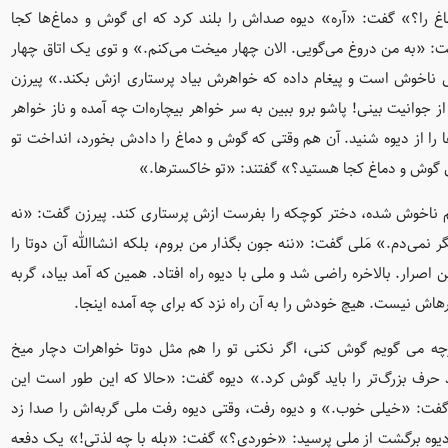
ا؟» گفت: «آره» دیوه صداش را بلند کرد که‌ ای گوش و دماغ‌ها کجا
ت: «به من دروغ می‌گویی. الان چهار میخت می‌کنم.» و توی یک اتاق چهار
ی ناخوش است و پیغام داده که خواهرش بیاد پرستاری ازش بکند.» پیرزن
جوانیت بینی! پاشو برو ببین به سر خواهر بیچاره‌ات چه آمده و ناز خواهر
ا را از دیوه شنید. آن هم وقتی که گوش و دماغ را دادش بخورد، انداخت تو
ی گوش و دماغ کجا هستید؟» گفتند: «تو خاکسترها.»
ز هم ناخوش شده، دختر کوچکه را بفرست ازش پرستاری کند. پیرزن گفت: «نه
 نمی‌دم.» مَلی گفت: «ننه جون بگذار من بروم، بلکه انشاالله آن دوتا را
صرار. بالاخره راضی شد و ملی با دیوه راه افتاد. همین که آمد بیاد، گربه
رهاش نیست. هیچ خودش را به آن راه نزد که برای چه آمده اینجا.
هرچه می گویم گوش کنی، اگر نکنی تو را هم مثل دوتا خواهرات دچار میخ
 حرف بزرگ‌تر را باید گوش کرد.» دیوه گفت: «حالا که این طور است این
ی گفت: «خیلی خوب.» و دیوه رفت، وقتی دیوه رفت ملی گربه‌اش را صدا زد
ن دیوه برگشت از ملی پرسید: «خوردی؟» گفت: «بله با چه لذتی!» یک دفعه