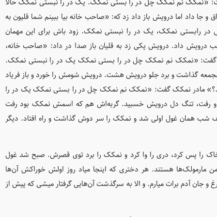
فت: «نمکک نم نمکک چل در را بستی نمکک. یک در را نبستی نمکک حالا
و جا داد اما درویش باز داد زد که: «صاحب خانه بیا ببینم شما قلیون به
در رابستی نمکک، یک در را نبستی نمکک. زود باش برای این مهمان
لب درویش داد. درویش پکی زد به قلیان باز صدا در داد: «صاحب خانه،
ک گفت: «نمکک نم نمکک چل در را بستی نمکک یک در را نبستی نمکک.
جمعه گذاشت و برد جلو درویش هشت. درویش شومش را خورد و باز فریاد
وابد؟» مادر نمکک گفت: «نمکک نم نمکک چل در را بستی نمکک یک در را
 و رفت، تنگ دل درویش خسبید. گربه‌اش هم که اسمش نمکک بود رفت
ف شب همان غول اولی شد و نمکک را سر دوش گذاشت و راه افتاد. دیگر
خاک را پس کرد، دری را وا کرد و نمکک را برد توی قصرش. صبح شد غول
 مارمولک‌ها هستند. هر دختری که اینجا میاد روز اولش خوراکش آن‌ها
غ و جان آدم برات میارم. و الا به سرگذشت آن‌هایی گرفتار میشی که پیش از