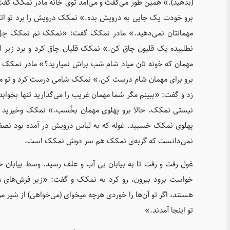
(بدهید).» همین طور می‌گفت و می‌آمد توی خانه مادر نمکک گ
برو خودت یک جایی به درویش بده.» نمکک درویش را برد تو اتاق 
مهمانتان نمی‌دهید.» مادر نمکک گفت: «نمکک نم نمکک چل 
نطلبیده یک قلیون چاق کن.» نمکک قلیان چاق کرد و برد زیر 
مهمان که خونه تان میاد شام شب براش نمیارید؟» مادر نمک
برو برای مهمان شام درست کن.» نمکک شامی درست کرد و تو م
زد و گفت: «ببینم مگر شما مهمان غریب را می‌گذارید تنها بخ
نبستی نمکک. حالا برو پهلوی مهمان بخُسب.» نمکک وخیزید
پهلوی نمکک خسبید. غوله که به لباس درویش در آمده بود نص
نمی‌دانست که گربه‌ی نمکک هم سر دوش نمکک است.
غول رفت و رفت تا به بیابان بی آب و علف رسید. وسط بیابان 
خواست برود بیرون، رو کرد به نمکک و گفت: «زیر فرش‌های من
هستند، اگر تو آن‌ها را خوردی هرچه میخوای (می‌خواهی) از شیر مر
تو اینجا آمدند.»