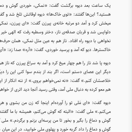
یک ساعت بعد دیوه برگشت گفت: «نمکی، خوردی گوش و دماغ ر
هستید؟ این‌ها گفتند: «توی خاک‌ها» دیوه اوقاتش تلخ شد و گف
میخش کرد و آمد دو مرتبه خانه‌ی پیرزن گفت: «ای پیرزن، نمک
دلواپس شد و قربان صدقه‌ی ناز، دختر وسطیه رفت که الهی خیر از 
نخواهی با دیوه راه افتاد. ناز هم به عین مثل نمکی، همان حرف‌ه
خاکسترها. دیو که آمد و پرسید خوردی، گفت: «آره» صدا زد: «آ
دیوه پا شد ناز را هم چهار میخ کرد و آمد به سراغ پیرزن که نا
دیگر این عصای دستم است، اگر بند از بندم سوا کنی این را دیگر
خلاصشان کنم.» گفت: «نه نمی‌خواهم بروی.» از ننه انکار از این ا
هم معو کرده به دنبال ملی آمد، وقتی رسید آنجا دید اثری از خواه
دیوه گفت: «ای مَلی تو را آورده‌ام اینجا که زن من بشوی و 
می‌کنم.» ملی گفت: «البته که گوش می‌کنم، همیشه با ما گفتند
گوش و دماغ را بگیر و بخور تا من پرسه‌ای بزنم و برگردم.» مل
گوش و دماغ را داد گربه خورد و پهلوی ملی خوابید، در این میا