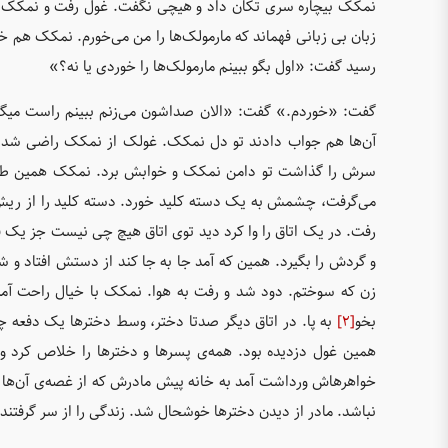
نمکک بیچاره سری تکان داد و هیچی نگفت. غول رفت و نمکک تو 
زبان بی زبانی فهماند که مارمولک‌ها را من می‌خورم. نمکک هم خ
رسید گفت: «اول بگو ببینم مارمولک‌ها را خوردی یا نه؟»
گفت: «خوردم.» گفت: «الان صداشون می‌زنم ببینم راست میگی 
آن‌ها هم جواب دادند تو دل نمکک. غولک از نمکک راضی شد و 
سرش را گذاشت تو دامن نمکک و خوابش برد. نمکک همین ط
می‌گرفت، چشمش به یک دسته کلید خورد. دسته کلید را از ریش 
رفت. در یک اتاق را وا کرد دید توی اتاق هیچ چی نیست جز یک قر
و گردش را بگیرد. همین که آمد جا به جا کند از دستش افتاد 
زن که سوختم. دود شد و رفت به هوا. نمکک با خیال راحت آمد د
بخو
[2]
به پا. در اتاق دیگر صدتا دختر، وسط دخترها یک دفعه چ
همین غول دزدیده بود. همه‌ی پسرها و دخترها را خلاص کرد و 
خواهرهاش ورداشت آمد به خانه پیش مادرش که از غصه‌ی آن‌ها 
نباشد. مادر از دیدن دخترها خوشحال شد. زندگی را از سر گرفتند