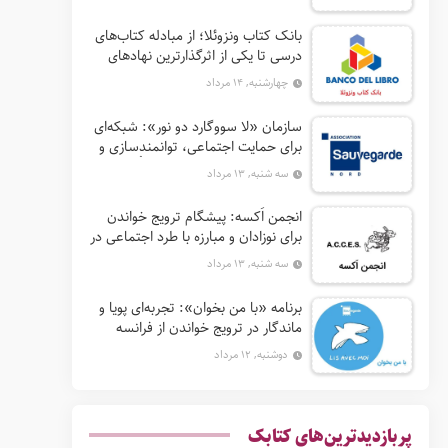
بانک کتاب ونزوئلا؛ از مبادله کتاب‌های
درسی تا یکی از اثرگذارترین نهادهای
ترویج خواندن در آمریکای لاتین
چهارشنبه, ۱۴ مرداد
سازمان «لا سووگارد دو نور»: شبکه‌ای
برای حمایت اجتماعی، توانمندسازی و
ترویج فرهنگ (آ. د. اِن. اِس. اُ. آ سابق)
سه شنبه, ۱۳ مرداد
انجمن اَکسه: پیشگام ترویج خواندن
برای نوزادان و مبارزه با طرد اجتماعی در
فرانسه
سه شنبه, ۱۳ مرداد
برنامه «با من بخوان»: تجربه‌ای پویا و
ماندگار در ترویج خواندن از فرانسه
دوشنبه, ۱۲ مرداد
پربازدیدترین‌های کتابک