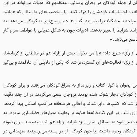
 از جمله کودکان در بحران برسانیم. معتقدیم که ادبیات می‌تواند در این
طف و احساسات خودشان را درک کنند. با شخصیت‌های داستانی که همانند
مواجه با مشکلات را بیاموزند. کتاب‌ها دید وسیع‌تری به کودکان می‌دهد؛ به
توانند شرایط را تغییر بدهند. ادبیات چون به شکل عمیقی با عواطف سر و کار
پاسخ می‌دهد.»
ز زلزله شرح داد: «با من بخوان پیش از زلزله هم در مناطقی از کرمانشاه
ز زلزله فعالیت‌های آن گسترده‌تر شد که یکی از دلایلی آن علاقمند و پی‌گیر
ن بخوان با کوله کتاب و زیرانداز به سراغ کودکان می‌رفتند و برای کودکان
 از کودکان دچار شوک شده بودند مروجان سعی می‌کردند در آن چند دقیقه
از شد که کمپ‌ها دایر شدند و اهالی هر منطقه در کمپ اسکان پیدا کردند.
دازی شد. در این کتابخانه‌ها علاوه بر رعایت معیارهای فضاسازی مربوط به
ایت می‌شود به مسائل ایمنی ویژه شرایط زلزله هم اندیشیده شد. برای نمونه
کودکان وجود داشت. یا چون کودکان از در بسته می‌ترسیدند تمهیداتی در