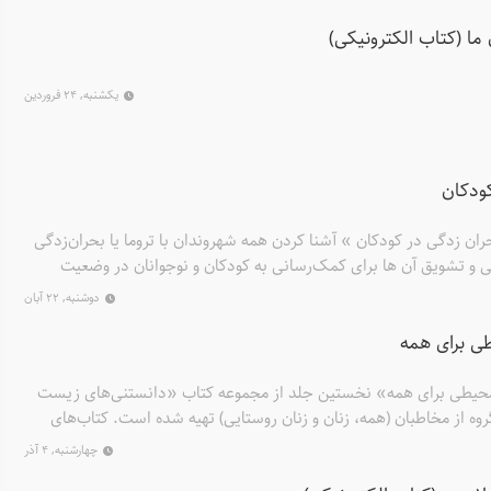
چار مشکل خواهند شد. والدین می‌توانند با گسترش دایره‌ی شناختی
ما (کتاب الکترونیکی)
ت به کودکان، گذر از این بحران را ساده‌تر کنند.
یکشنبه, ۲۴ فروردین
کودکان
ان زدگی در کودکان » آشنا کردن همه شهروندان با تروما یا بحران‌زدگی
 و تشویق آن ها برای کمک‌رسانی به کودکان و نوجوانان در وضعیت
ن‌ها برای زندگی در وضعیت عادی توانمند شوند یا در وضعیت‌های دیگر
دوشنبه, ۲۲ آبان
یعی و اجتماعی، دردها و رنج‌های‌شان کاهش یابد.
ی برای همه
کتاب «دانستنی‌های زیست‌محیطی برای همه» نخستین جلد از مجموعه کتاب «دانستنی‌های زیست
 از مخاطبان (همه، زنان و زنان روستایی) تهیه شده است. کتاب‌های
ا و اطلاعات ضروری درباره ی مسائل محیط‌زیستی به زبان ساده هستند
چهارشنبه, ۴ آذر
و با پشتیبانی صندوق جمعیت ملل متحد تدوین شده است. نویسندگان این مجموعه متولیان حفاظت از