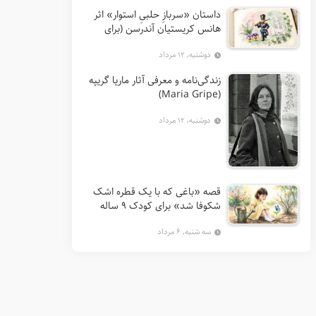
داستان «سربازِ حلبیِ استوار» اثر
هانس کریستیان آندرسن (برای
کودکان 7 تا 12 سال)
دوشنبه, ۱۲ مرداد
زندگی‌نامه و معرفی آثار ماریا گریپه
(Maria Gripe)
دوشنبه, ۱۲ مرداد
قصه «باغی که با یک قطره اشک
شکوفا شد» برای کودک ۹ ساله
سه شنبه, ۶ مرداد