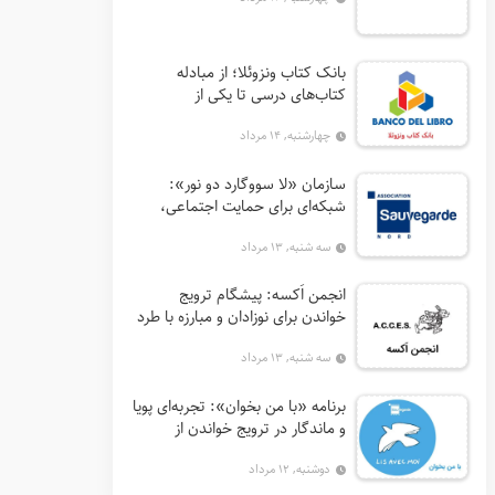
بانک کتاب ونزوئلا؛ از مبادله
کتاب‌های درسی تا یکی از
اثرگذارترین نهادهای ترویج خواندن
چهارشنبه, ۱۴ مرداد
در آمریکای لاتین
سازمان «لا سووگارد دو نور»:
شبکه‌ای برای حمایت اجتماعی،
توانمندسازی و ترویج فرهنگ (آ. د.
سه شنبه, ۱۳ مرداد
اِن. اِس. اُ. آ سابق)
انجمن اَکسه: پیشگام ترویج
خواندن برای نوزادان و مبارزه با طرد
اجتماعی در فرانسه
سه شنبه, ۱۳ مرداد
برنامه «با من بخوان»: تجربه‌ای پویا
و ماندگار در ترویج خواندن از
فرانسه
دوشنبه, ۱۲ مرداد