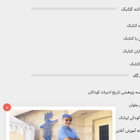
اده کتابک
ه کتابک
با کتابک
ران کتابک
کتابک
گاه
 پژوهشی تاریخ ادبیات کودکان
 بخوان
×
کودکی ایرانک
ه آموزش آنلاین آموزک