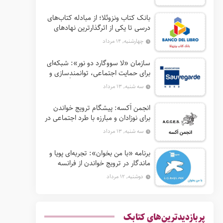
بانک کتاب ونزوئلا؛ از مبادله کتاب‌های
درسی تا یکی از اثرگذارترین نهادهای
ترویج خواندن در آمریکای لاتین
چهارشنبه, ۱۴ مرداد
سازمان «لا سووگارد دو نور»: شبکه‌ای
برای حمایت اجتماعی، توانمندسازی و
ترویج فرهنگ (آ. د. اِن. اِس. اُ. آ سابق)
سه شنبه, ۱۳ مرداد
انجمن اَکسه: پیشگام ترویج خواندن
برای نوزادان و مبارزه با طرد اجتماعی در
فرانسه
سه شنبه, ۱۳ مرداد
برنامه «با من بخوان»: تجربه‌ای پویا و
ماندگار در ترویج خواندن از فرانسه
دوشنبه, ۱۲ مرداد
پربازدیدترین‌های کتابک