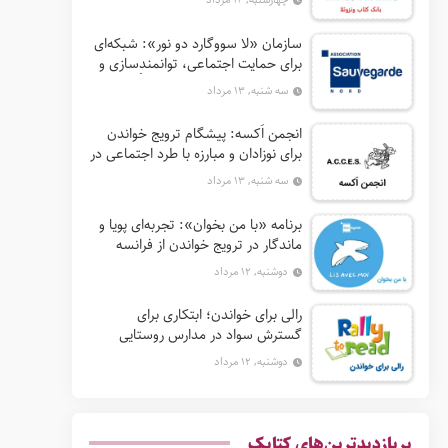
سازمان «لا سووگارد دو نور»: شبکه‌ای
برای حمایت اجتماعی، توانمندسازی و
ترویج فرهنگ (آ. د. اِن. اِس. اُ. آ سابق)
سه شنبه, ۱۳ مرداد
انجمن اَکسه: پیشگام ترویج خواندن
برای نوزادان و مبارزه با طرد اجتماعی در
فرانسه
سه شنبه, ۱۳ مرداد
برنامه «با من بخوان»: تجربه‌ای پویا و
ماندگار در ترویج خواندن از فرانسه
دوشنبه, ۱۲ مرداد
رالی برای خواندن؛ ابتکاری برای
گسترش سواد در مدارس روستایی
آفریقای جنوبی
دوشنبه, ۱۲ مرداد
پربازدیدترین‌های کتابک