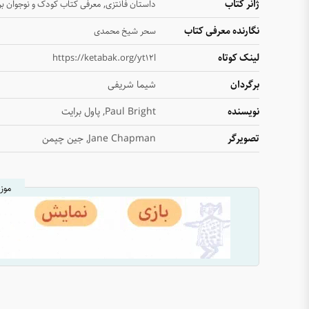
ژانر کتاب
,
داستان فانتزی
معرفی کتاب کودک و نوجوان بر
نگارنده معرفی کتاب
سحر شیخ محمدی
لینک کوتاه
https://ketabak.org/yt12l
برگردان
شیما شریفی
نویسنده
Paul Bright, پاول برایت
تصویرگر
Jane Chapman, جین چپمن
موز