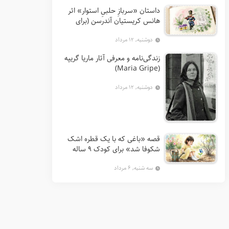
داستان «سربازِ حلبیِ استوار» اثر
هانس کریستیان آندرسن (برای
کودکان 7 تا 12 سال)
دوشنبه, ۱۲ مرداد
زندگی‌نامه و معرفی آثار ماریا گریپه
(Maria Gripe)
دوشنبه, ۱۲ مرداد
قصه «باغی که با یک قطره اشک
شکوفا شد» برای کودک ۹ ساله
سه شنبه, ۶ مرداد