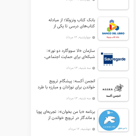
بانک کتاب ونزوئلا؛ از مبادله
کتاب‌های درسی تا یکی از
اثرگذارترین نهادهای ترویج خواندن
چهارشنبه, ۱۴ مرداد
در آمریکای لاتین
سازمان «لا سووگارد دو نور»:
شبکه‌ای برای حمایت اجتماعی،
توانمندسازی و ترویج فرهنگ (آ. د.
سه شنبه, ۱۳ مرداد
اِن. اِس. اُ. آ سابق)
انجمن اَکسه: پیشگام ترویج
خواندن برای نوزادان و مبارزه با طرد
اجتماعی در فرانسه
سه شنبه, ۱۳ مرداد
برنامه «با من بخوان»: تجربه‌ای پویا
و ماندگار در ترویج خواندن از
فرانسه
دوشنبه, ۱۲ مرداد