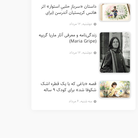
داستان «سربازِ حلبیِ استوار» اثر
هانس کریستیان آندرسن (برای
کودکان 7 تا 12 سال)
دوشنبه, ۱۲ مرداد
زندگی‌نامه و معرفی آثار ماریا گریپه
(Maria Gripe)
دوشنبه, ۱۲ مرداد
قصه «باغی که با یک قطره اشک
شکوفا شد» برای کودک ۹ ساله
سه شنبه, ۶ مرداد