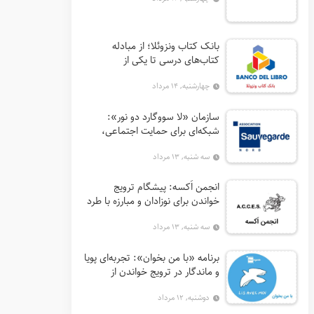
بانک کتاب ونزوئلا؛ از مبادله
کتاب‌های درسی تا یکی از
اثرگذارترین نهادهای ترویج خواندن
چهارشنبه, ۱۴ مرداد
در آمریکای لاتین
سازمان «لا سووگارد دو نور»:
شبکه‌ای برای حمایت اجتماعی،
توانمندسازی و ترویج فرهنگ (آ. د.
سه شنبه, ۱۳ مرداد
اِن. اِس. اُ. آ سابق)
انجمن اَکسه: پیشگام ترویج
خواندن برای نوزادان و مبارزه با طرد
اجتماعی در فرانسه
سه شنبه, ۱۳ مرداد
برنامه «با من بخوان»: تجربه‌ای پویا
و ماندگار در ترویج خواندن از
فرانسه
دوشنبه, ۱۲ مرداد