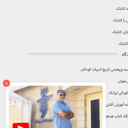
ه کتابک
با کتابک
ران کتابک
کتابک
گاه
 پژوهشی تاریخ ادبیات کودکان
 بخوان
×
کودکی ایرانک
ه آموزش آنلاین آموزک
گاه کتاب هدهد