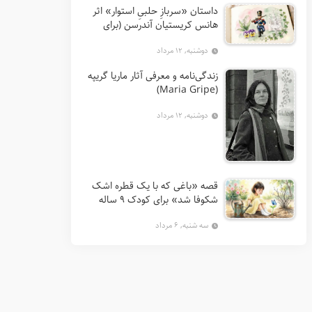
داستان «سربازِ حلبیِ استوار» اثر
هانس کریستیان آندرسن (برای
کودکان 7 تا 12 سال)
دوشنبه, ۱۲ مرداد
زندگی‌نامه و معرفی آثار ماریا گریپه
(Maria Gripe)
دوشنبه, ۱۲ مرداد
قصه «باغی که با یک قطره اشک
شکوفا شد» برای کودک ۹ ساله
سه شنبه, ۶ مرداد