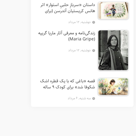
داستان «سربازِ حلبیِ استوار» اثر
هانس کریستیان آندرسن (برای
کودکان 7 تا 12 سال)
دوشنبه, ۱۲ مرداد
زندگی‌نامه و معرفی آثار ماریا گریپه
(Maria Gripe)
دوشنبه, ۱۲ مرداد
قصه «باغی که با یک قطره اشک
شکوفا شد» برای کودک ۹ ساله
سه شنبه, ۶ مرداد