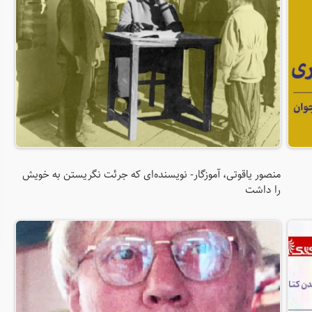
منصور یاقوتی، آموزگار- نویسنده‌ای که جرئت نگریستن به خویش
را داشت