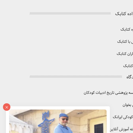
اده کتابک
ه کتابک
با کتابک
ران کتابک
کتابک
گاه
 پژوهشی تاریخ ادبیات کودکان
 بخوان
×
کودکی ایرانک
ه آموزش آنلاین آموزک