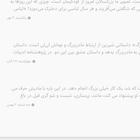
ت، تصویر ما بزرگسالان امروز از کودکیمان است. چیزی که این روزها به
ی که شگفتی می‌آفریند و هر سال لباسی برای دخترک می‌دوزد! «لباس
دوختن و بافتن و تهیه کردن لباسی است که هر سال می‌تواند تغییر کند
یکشنبه, ۶ مهر
رگ» داستانی شیرین از ارتباط مادربزرگ و نوه‌اش لی‌لی است. داستان
ی به مادربزرگ بدهد و داستان عشق بین این دو. در پژوهشنامه ادبیات
«هدیه‌ای برای مامان‌بزرگ» آمده است: «کلاهی که سر مادربزرگ رفت!
چهارشنبه, ۲۷ آبان
 ساله باشید و بخواهید به مادربزرگتان هدیه بدهید، چه‌کار می‌کنید؟
که شد یک کار خیلی بزرگ انجام دهد. در این باره با مادرش حرف می
 او پیشنهاد می کند، مانند، پرستاری، شست و شو گری فیل در باغ
 کارهای دیگر. اما سوفی هیچ کدام از این شغل ها را دوست ندارد،
سه شنبه, ۴ بهمن
قدر که او دلش می خواهد بزرگ نیستند. دخترک خیلی فکر می کند. ناگهان
ی کند. بزرگترین شغل دنیا ..... است.