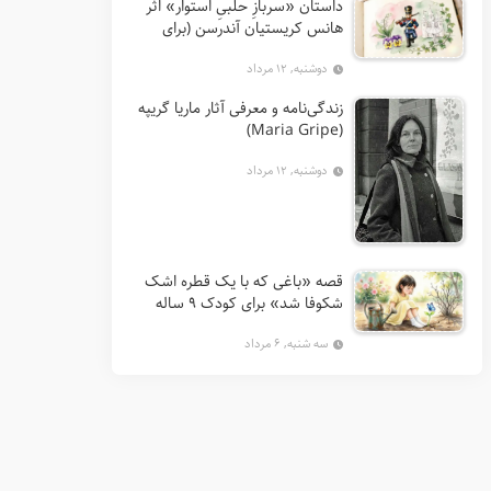
داستان «سربازِ حلبیِ استوار» اثر
هانس کریستیان آندرسن (برای
کودکان 7 تا 12 سال)
دوشنبه, ۱۲ مرداد
زندگی‌نامه و معرفی آثار ماریا گریپه
(Maria Gripe)
دوشنبه, ۱۲ مرداد
قصه «باغی که با یک قطره اشک
شکوفا شد» برای کودک ۹ ساله
سه شنبه, ۶ مرداد