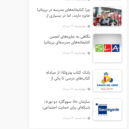
چرا کتابخانه‌های مدرسه در بریتانیا
جایزه دارند، اما در بسیاری از
کشورها نه؟
چهارشنبه, ۱۴ مرداد
نگاهی به جایزه‌های انجمن
کتابخانه‌های مدرسه‌ای بریتانیا
(SLA)
چهارشنبه, ۱۴ مرداد
بانک کتاب ونزوئلا؛ از مبادله
کتاب‌های درسی تا یکی از
اثرگذارترین نهادهای ترویج خواندن
چهارشنبه, ۱۴ مرداد
در آمریکای لاتین
سازمان «لا سووگارد دو نور»:
شبکه‌ای برای حمایت اجتماعی،
توانمندسازی و ترویج فرهنگ (آ. د.
سه شنبه, ۱۳ مرداد
اِن. اِس. اُ. آ سابق)