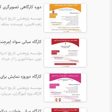
دوره کارگاهی تصویرگری کتاب های ک
موسسه پژوهشی تاریخ ادبیات
زهره قایینی، نویسنده، منتقد
تصویرگری و گرافیک و علاقمندان به ت
کارگاه مبانی سواد اِمِرجِنت دی ۹۸ برگزا
مؤسسه پژوهشی تاریخ ادبیات 
همان درِ مدرسه است؟ آیا سن
کارگاه دوروزه نمایش برای کودکان آذرم
خواندن و نوشتن کِی فرامی‌رسد
سواد چه باید کرد؟...
موسسه پژوهشی تاریخ ادبیات ک
کارگاه ویژه آموزگاران، مربیان
کارگاه مبانی خواندنِ دیالوژیک آبان ۹۸