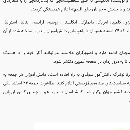
ر و نویسنده انگلیسی با خلق شخصیت‌هایی که پلاکاردهایی را با شعارهای
د و با جنبش «جوانان برای اقلیم» اعلام همبستگی کردند.
 کلمبیا، امریکا، دانمارک، انگلستان، روسیه، فرانسه، ایتالیا، استرالیا،
مکزیک و تایوان شرکت کردند و آثارشان را برای اما رینولدز فرستادند که ۲۴ اسفند همزمان با راهپیمایی دانش‌آموزان ویدیوی ساخته شده از آن
ان ادامه دارد و تصویرگران علاقمند می‌توانند آثار خود را با هشتگ
تا تونبرگ دانش‌آموز سوئدی به راه افتاده است. دانش آموزان هر جمعه به
جای حضور در کلاس درس به خیابان‌ها می‌آیند تا اعتراض خود رابه سیاست‌های ضد محیط‌زیستی اعلام کنند. تظاهرات جمعه ۲۴ اسفند یکی
ن صد کشور جهان برگزار شد. کارشناسان بسیاری هم از چندین کشور اروپایی