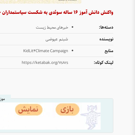
واکنش دانش آموز ۱۶ ساله سوئدی به شکست سیاستمداران جهان در حفاظت از محیط زیست
دسته‌ها:
خبرهای محیط زیست
نویسنده
شبنم عیوضی
منابع
KidLit4Climate Campaign
لینک کوتاه:
https://ketabak.org/7s8rs
موز