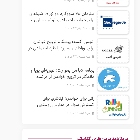
سازمان «لا سووگارد دو نور»: شبکه‌ای
برای حمایت اجتماعی، توانمندسازی و
ترویج فرهنگ (آ. د. اِن. اِس. اُ. آ سابق)
سه شنبه, ۱۳ مرداد
انجمن اَکسه: پیشگام ترویج خواندن
برای نوزادان و مبارزه با طرد اجتماعی در
فرانسه
سه شنبه, ۱۳ مرداد
برنامه «با من بخوان»: تجربه‌ای پویا و
ماندگار در ترویج خواندن از فرانسه
دوشنبه, ۱۲ مرداد
رالی برای خواندن؛ ابتکاری برای
گسترش سواد در مدارس روستایی
آفریقای جنوبی
دوشنبه, ۱۲ مرداد
پربازدیدترین‌های کتابک