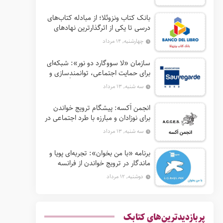
بانک کتاب ونزوئلا؛ از مبادله کتاب‌های
درسی تا یکی از اثرگذارترین نهادهای
ترویج خواندن در آمریکای لاتین
چهارشنبه, ۱۴ مرداد
سازمان «لا سووگارد دو نور»: شبکه‌ای
برای حمایت اجتماعی، توانمندسازی و
ترویج فرهنگ (آ. د. اِن. اِس. اُ. آ سابق)
سه شنبه, ۱۳ مرداد
انجمن اَکسه: پیشگام ترویج خواندن
برای نوزادان و مبارزه با طرد اجتماعی در
فرانسه
سه شنبه, ۱۳ مرداد
برنامه «با من بخوان»: تجربه‌ای پویا و
ماندگار در ترویج خواندن از فرانسه
دوشنبه, ۱۲ مرداد
پربازدیدترین‌های کتابک