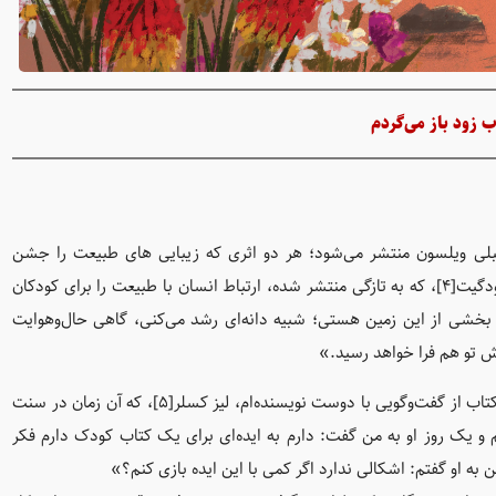
ب زود باز می‌گردم
بلی ویلسون منتشر می‌شود؛ هر دو اثری که زیبایی های طبیعت را جشن
می‌گیرند.کتاب مانند «ستاره‌ها بدرخش»[3] با تصویرگری هَری وودگیت[4]، که به تازگی منتشر شده، ارتباط انسان با طبیعت را برای کودکان
خشی از این زمین هستی؛ شبیه دانه‌ای رشد می‌کنی، گاهی حال‌و‌هوایت
ش تو هم فرا خواهد رسید.»
این کتاب نیز الهام‌گرفته از کورن‌وال بود. ویلسون می‌گوید:« این کتاب از گفت‌وگویی با دوست نویسنده‌ام، لیز کسلر[5]، که آن زمان در سنت
زدیم و یک روز او به من گفت: دارم به ایده‌ای برای یک کتاب کودک دارم فکر
ن به او گفتم: اشکالی ندارد اگر کمی با این ایده بازی کنم؟»