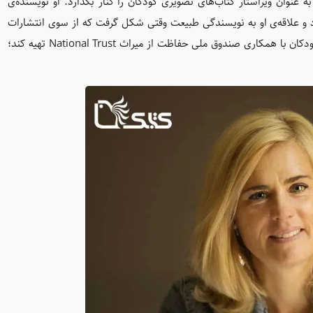
عنوان ویراستار کتاب‌های تصویری کودکان را کنار بگذارد. او نویسنده‌ی
د و علاقه‌ی او به نویسندگی طبیعت وقتی شکل گرفت که از سوی انتشارات
Nosy Crow مأمور شد تا یک تقویم سالانه‌ی طبیعت[10] برای کودکان با همکاری صندوق ملی حفاظت از میراث National Trust تهیه کند؛