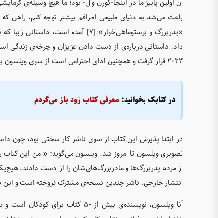
آن اولین پاییز ما در اینجا-کورن وال- بود؛ ما هیچ وسیله‌ی گرمای
باعث می‌شد به دنیای طبیعی اطرافم بیشتر توجه کنم، راهی که
«پدربزرگ و پرستوماهی‌خوار» [7] آمده 
۲۰۲۳ قرار گرفت و همچنین ادای احترامی است از سوی ویلسون به پدر فقیدش، مارتین[9].
در کتابک بخوانید:
معرفی کتاب زود باز می‌گردم
در ابتدا پذیرش این کتاب از سوی ناشر کار سختی بود، چون داستا
تصویری ویلسون تا امروز شد. ویلسون می‌گوید: « من این کتاب را 
از مردم پدربزرگ‌ها و مادربزرگ‌های‌شان را از دست دادند. هیچ‌یک 
انتشار خارجی. ناشر چندین نسخه‌ی مشترک فروخته است و این ه