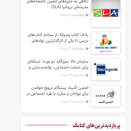
نگاهی به جایزه‌های انجمن کتابخانه‌های
مدرسه‌ای بریتانیا (SLA)
چهارشنبه, ۱۴ مرداد
بانک کتاب ونزوئلا؛ از مبادله کتاب‌های
درسی تا یکی از اثرگذارترین نهادهای
ترویج خواندن در آمریکای لاتین
چهارشنبه, ۱۴ مرداد
سازمان «لا سووگارد دو نور»: شبکه‌ای
برای حمایت اجتماعی، توانمندسازی و
ترویج فرهنگ (آ. د. اِن. اِس. اُ. آ سابق)
سه شنبه, ۱۳ مرداد
انجمن اَکسه: پیشگام ترویج خواندن
برای نوزادان و مبارزه با طرد اجتماعی در
فرانسه
سه شنبه, ۱۳ مرداد
پربازدیدترین‌های کتابک