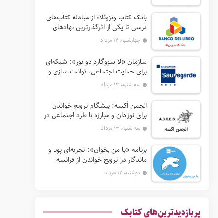
بانک کتاب ونزوئلا؛ از مبادله کتاب‌های
درسی تا یکی از اثرگذارترین نهادهای
ترویج خواندن در آمریکای لاتین
چهارشنبه, ۱۴ مرداد
سازمان «لا سووگارد دو نور»: شبکه‌ای
برای حمایت اجتماعی، توانمندسازی و
ترویج فرهنگ (آ. د. اِن. اِس. اُ. آ سابق)
سه شنبه, ۱۳ مرداد
انجمن اَکسه: پیشگام ترویج خواندن
برای نوزادان و مبارزه با طرد اجتماعی در
فرانسه
سه شنبه, ۱۳ مرداد
برنامه «با من بخوان»: تجربه‌ای پویا و
ماندگار در ترویج خواندن از فرانسه
دوشنبه, ۱۲ مرداد
پربازدیدترین‌های کتابک