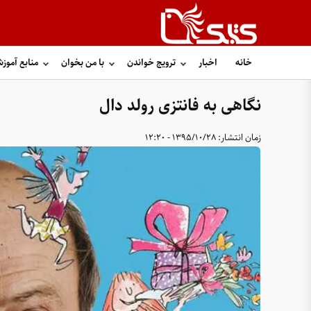
خانه
اخبار
ترویج خواندن
با من بخوان
منابع آموز
نگاهی به فانتزی رولد دال
زمان انتشار:
1395/10/28 - 12:20