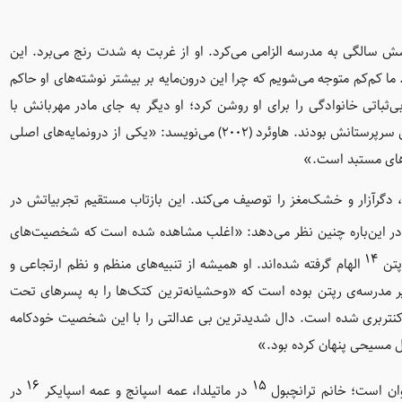
 سالگی به مدرسه الزامی می‌کرد. او از غربت به شدت رنج می‌برد. این
ا کم‌کم متوجه می‌شویم که چرا این درون‌مایه بر بیشتر نوشته‌های او حاکم
ثباتی خانوادگی را برای او روشن کرد؛ او دیگر به جای مادر مهربانش با
شخصیت‌های مستبد عجیب و غریبی سر وکار داشت. که نخستین سرپرستانش بودند. هاوئرد (۲۰۰۲) می‌نویسد: «یکی از درونمایه‌های اصلی
های مستبد است.»
 دگرآزار و خشک‌مغز را توصیف می‌کند. این بازتاب مستقیم تجربیاتش در
ر این‌باره چنین نظر می‌دهد: «اغلب مشاهده شده است که شخصیت‌های
۱۴
پتن
الهام گرفته شده‌اند. او همیشه از تنبیه‌های منظم و نظم ارتجاعی و
مدرسه‌ی رپتن بوده است که «وحشیانه‌ترین کتک‌ها را به پسرهای تحت
، ۱۹۸۴) و بعدها اسقف اعظم کنتربری شده است. دال شدیدترین بی عدالتی را با این شخصیت خودکامه
 مسیحی پنهان کرده بود.»
۱۶
۱۵
وان است؛ خانم ترانچبول
در ماتیلدا، عمه اسپانج و عمه اسپایکر
در