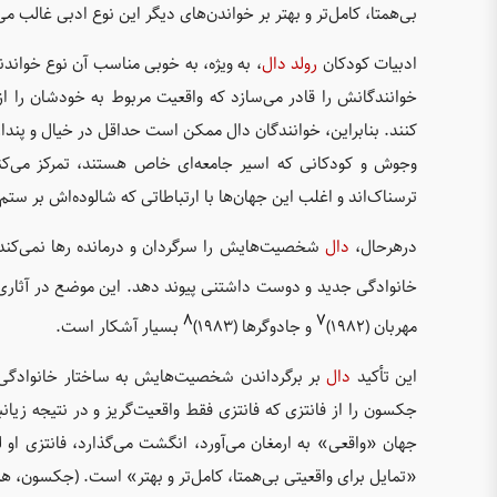
بی‌همتا، کامل‌تر و بهتر بر خواندن‌های دیگر این نوع ادبی غالب می‌ش
ادبیات کودکان
رولد دال
، به ویژه، به خوبی مناسب آن نوع خوان
خوانندگانش را قادر می‌سازد که واقعیت مربوط به خودشان را از 
کنند. بنابراین، خوانندگان دال ممکن است حداقل در خیال و پندار 
وجوش و کودکانی که اسیر جامعه‌ای خاص هستند، تمرکز می‌کند
ترسناک‌اند و اغلب این جهان‌ها با ارتباطاتی که شالوده‌اش بر ستم
درهرحال،
دال
شخصیت‌هایش را سرگردان و درمانده رها نمی‌کند. او
خانوادگی جدید و دوست داشتنی پیوند دهد. این موضع در آثاری مانند 
۸
۷
مهربان (۱۹۸۲)
و جادوگرها (۱۹۸۳)
بسیار آشکار است.
این تأکید
دال
بر برگرداندن شخصیت‌هایش به ساختار خانوادگی طب
جکسون را از فانتزی که فانتزی فقط واقعیت‌گریز و در نتیجه زیان
جهان «واقعی» به ارمغان می‌آورد، انگشت می‌گذارد، فانتزی او 
«تمایل برای واقعیتی بی‌همتا، کامل‌تر و بهتر» است. (جکسون، هم