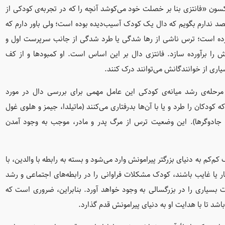
سون «فانتزی بنا بر خصلت خود می‌کوشد آنچه را که در تجربه‌ی کودکی از
 یا وجود نداشته جبران کند.» (جکسون، ۱۹۸۱) من قصد ندارم بگویم که دال یک کودک آسیب‌دیده بوده است؛ ولی باور دارم که
آورده است؛ ترس ناشی از رها شدگی یا طرد شدگی از جانب سرپرست اول و
‌اش را برآورده سازد. فانتزی دال بر این اساس است. او کمبودها و از کف
یاری از خوانندگانش می‌توانند درک کنند.
 ـ ۱۲ ساله هستند، یعنی در مرحله‌ی رشد میانه‌ی کودکی این عامل مهمی برای بررسی دال در مورد
ه کودکان را طرد و یا با آن‌ها بدرفتاری می‌کنند (ماتیلدا، جیمز و هلوی غول
ان، جادوگرها). این وضعیت ترس از مرگ پدر و مادر، موجب به وجود آمدن
‌کم به دنیای بزرگتر پیرامونش وارد می‌شود و بسته به رابطه با والدین، با
تار یا غایب باشند، کودک مشکلات فراوانی را در رابطه‌های اجتماعی و رشد
 بسیاری را در بزرگسالی به وجود خواهد آورد. بنابراین، ضروری است که
اشد تا با هدایت او به دنیای پیرامونش قدم گذارد.