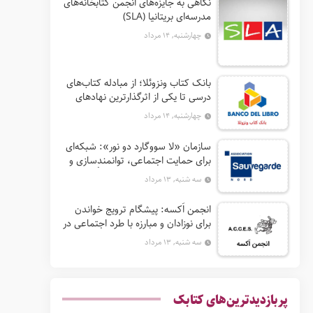
نگاهی به جایزه‌های انجمن کتابخانه‌های
مدرسه‌ای بریتانیا (SLA)
چهارشنبه, ۱۴ مرداد
بانک کتاب ونزوئلا؛ از مبادله کتاب‌های
درسی تا یکی از اثرگذارترین نهادهای
ترویج خواندن در آمریکای لاتین
چهارشنبه, ۱۴ مرداد
سازمان «لا سووگارد دو نور»: شبکه‌ای
برای حمایت اجتماعی، توانمندسازی و
ترویج فرهنگ (آ. د. اِن. اِس. اُ. آ سابق)
سه شنبه, ۱۳ مرداد
انجمن اَکسه: پیشگام ترویج خواندن
برای نوزادان و مبارزه با طرد اجتماعی در
فرانسه
سه شنبه, ۱۳ مرداد
پربازدیدترین‌های کتابک