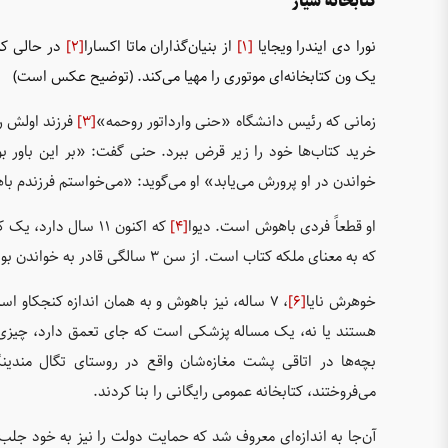
کتابخانه سیار
نورا دی ایندرا ویجایا
[1]
از بنیان‌گذاران ماتا اکسارا
[2]
در حالی که 
یک ون کتابخانه‌ای موتوری را مهیا می‌کند. (توضیح عکس است)
زمانی که رئیس دانشگاه «حنی وارداتور روحمه»
[3]
فرزند اولش را
خرید کتاب‌ها خود را زیر قرض ببرد. حنی گفت: «بر این باور بود
خواندن در او پرورش می‌یابد» او می‌گوید: «می‌خواستم فرزندم ب
او قطعاً فردی باهوش است. دیوا
[4]
که اکنون ۱۱ سال دارد، یک کودک استثنایی است؛ به زبان محلی (اندونزیایی) به او راتو بوکو
که به معنای ملکه کتاب است. از سن ۳ سالگی قادر به خواندن بود، قهرمان شطرنج، قصه‌گو و به زبان انگلیسی تسلط خوبی دارد.
خوهرش نایا
[6]
، ۷ ساله، نیز باهوش و به همان اندازه کنجکاو
هستند یا نه، یک مساله پزشکی است که جای تعمق دارد، چیزی ک
بچه‌ها در اتاقی پشت مغازه‌شان واقع در روستای تگال مندین
می‌فروختند، کتابخانه عمومی رایگانی را بنا کردند.
آن‌جا به اندازه‌ای معروف شد که حمایت دولت را نیز به خود جلب