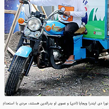
را دی ایندرا ویجایا (ادی) و عموی او بدرالدین هستند، مردی با استعدادِ