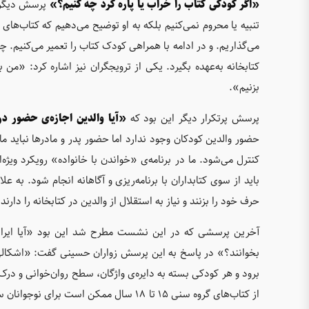
«اگر کودکی کتاب را خراب یا پاره کرد چه کنیم؟»
پرسش دیگری 
تنبیه یا محروم نمی‌کنیم بلکه به او توضیح می‌دهیم که کتاب‌های 
می‌گذاریم. و در ادامه با همراهی کودک کتاب را تعمیر می‌کنیم. چ
کتابخانه به‌عهده بگیرد. یکی از ترویجگران نیز اشاره کرد: «م
بزنیم».
پرسش پرتکرار دیگر این بود که
«آیا والدین اجازه‌ی حضور در 
حضور والدین کودکان وجود ندارد اما حضور پدر و مادرها نباید 
کنترل می‌شود. ما در برنامه‌ی «خواندن با خانواده» رویکرد ویژه‌ا
باید از سوی کتابداران با برنامه‌ریزی و آگاهانه انجام شود. به ع
حرف خود را بزنند و نیاز به استقلال از والدین در کتابخانه را دارند
آخرین پرسشی که در این نشست مطرح شد این بود «آیا ایرادی ن
بخوانند؟» در پاسخ به این پرسش زواران حسینی گفت: «اشکالی ند
برود و هر کودکی بسته به دایره‌ی واژگان، سطح روان‌خوانی و درک
از کتاب‌های گروه سنی 15 تا 18 سال ممکن ا