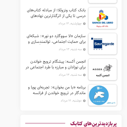
بانک کتاب ونزوئلا؛ از مبادله کتاب‌های
درسی تا یکی از اثرگذارترین نهادهای
ترویج خواندن در آمریکای لاتین
چهارشنبه, ۱۴ مرداد
سازمان «لا سووگارد دو نور»: شبکه‌ای
برای حمایت اجتماعی، توانمندسازی و
ترویج فرهنگ (آ. د. اِن. اِس. اُ. آ سابق)
سه شنبه, ۱۳ مرداد
انجمن اَکسه: پیشگام ترویج خواندن
برای نوزادان و مبارزه با طرد اجتماعی در
فرانسه
سه شنبه, ۱۳ مرداد
برنامه «با من بخوان»: تجربه‌ای پویا و
ماندگار در ترویج خواندن از فرانسه
دوشنبه, ۱۲ مرداد
پربازدیدترین‌های کتابک