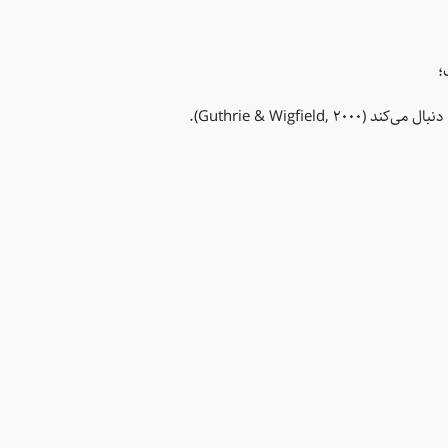
؛
Guthrie & Wigfie).