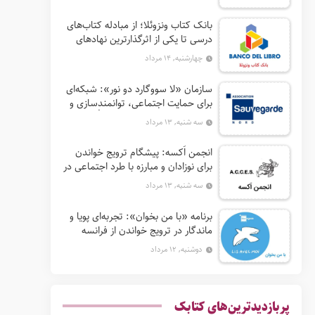
بانک کتاب ونزوئلا؛ از مبادله کتاب‌های
درسی تا یکی از اثرگذارترین نهادهای
ترویج خواندن در آمریکای لاتین
چهارشنبه, ۱۴ مرداد
سازمان «لا سووگارد دو نور»: شبکه‌ای
برای حمایت اجتماعی، توانمندسازی و
ترویج فرهنگ (آ. د. اِن. اِس. اُ. آ سابق)
سه شنبه, ۱۳ مرداد
انجمن اَکسه: پیشگام ترویج خواندن
برای نوزادان و مبارزه با طرد اجتماعی در
فرانسه
سه شنبه, ۱۳ مرداد
برنامه «با من بخوان»: تجربه‌ای پویا و
ماندگار در ترویج خواندن از فرانسه
دوشنبه, ۱۲ مرداد
پربازدیدترین‌های کتابک