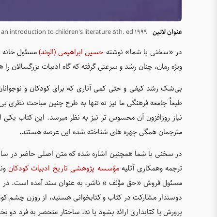
عنوان لاتین
n introduction to children's literature 5th. ed 1999‬‮‬‭
در «سخنی با شما» نوشته
حسین ابراهیمی (الوند)
مسئول خانه تر
ویژه رمان، چنان رشد و سرعتی گرفته که گاه ادبیات بزرگسالان را ه
بی‌شک رشد کیفی و حتی کمی آثاری که برای کودکان و نوجوانان
طبعاً جامعه فرهنگی ما نیز نه تنها به طرح چنین مباحث نظری بی 
نیاز روزافزون آن محسوس تر نیز به نظر میرسد. این کتاب یکی ا
مترجمان همگی چهره های شناخته شده این عرصه هستند.
ترجمه وهمکاری آتلیه
مؤسسه پژوهشی تاریخ ادبیات کودکان
ونش
مسئول فروش «حق مؤلف » ناشر، به عنوان سند آمده است. در پیشگ
دوستدار مشارکت در کتاب و کتابخوانی هستید، از روزن چشم کو
پرورش یا کتابداری ارائه بشود یا نه، ساختار منحصر به فرد دو ب