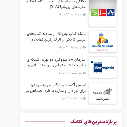
نگاهی به جایزه‌های انجمن کتابخانه‌های
مدرسه‌ای بریتانیا (SLA)
چهارشنبه, ۱۴ مرداد
بانک کتاب ونزوئلا؛ از مبادله کتاب‌های
درسی تا یکی از اثرگذارترین نهادهای
ترویج خواندن در آمریکای لاتین
چهارشنبه, ۱۴ مرداد
سازمان «لا سووگارد دو نور»: شبکه‌ای
برای حمایت اجتماعی، توانمندسازی و
ترویج فرهنگ (آ. د. اِن. اِس. اُ. آ سابق)
سه شنبه, ۱۳ مرداد
انجمن اَکسه: پیشگام ترویج خواندن
برای نوزادان و مبارزه با طرد اجتماعی در
فرانسه
سه شنبه, ۱۳ مرداد
پربازدیدترین‌های کتابک