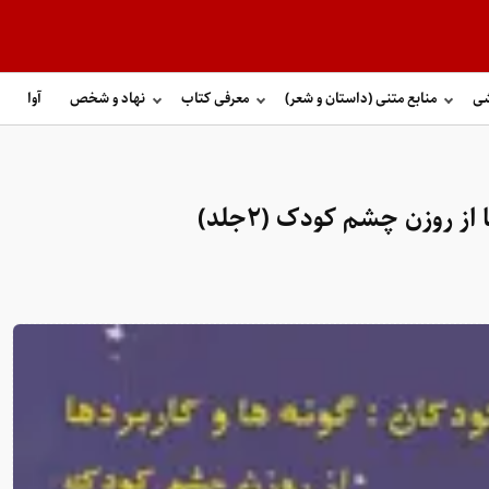
شی
منابع متنی (داستان و شعر)
معرفی کتاب
نهاد و شخص
آوا
ز روزن چشم کودک (۲جلد)