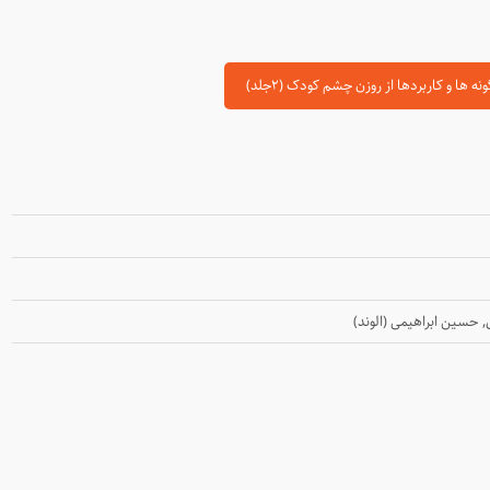
ها و کاربردها از روزن چشم کودک (۲جلد)
,
حسین ابراهیمی (الوند)