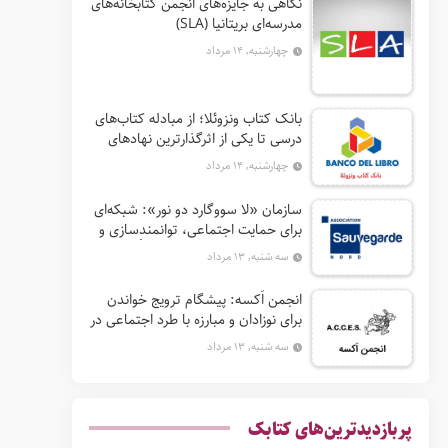
نگاهی به جایزه‌های انجمن کتابخانه‌های
مدرسه‌ای بریتانیا (SLA)
چهارشنبه, ۱۴ مرداد
بانک کتاب ونزوئلا؛ از مبادله کتاب‌های
درسی تا یکی از اثرگذارترین نهادهای
ترویج خواندن در آمریکای لاتین
چهارشنبه, ۱۴ مرداد
سازمان «لا سووگارد دو نور»: شبکه‌ای
برای حمایت اجتماعی، توانمندسازی و
ترویج فرهنگ (آ. د. اِن. اِس. اُ. آ سابق)
سه شنبه, ۱۳ مرداد
انجمن اَکسه: پیشگام ترویج خواندن
برای نوزادان و مبارزه با طرد اجتماعی در
فرانسه
سه شنبه, ۱۳ مرداد
پربازدیدترین‌های کتابک