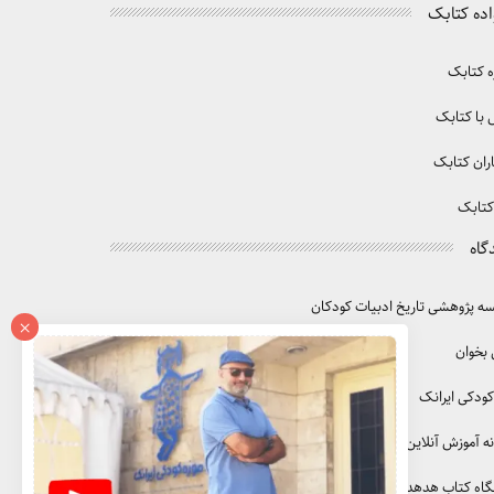
اده کتابک
ه کتابک
با کتابک
ران کتابک
کتابک
گاه
 پژوهشی تاریخ ادبیات کودکان
×
 بخوان
کودکی ایرانک
ه آموزش آنلاین آموزک
گاه کتاب هدهد