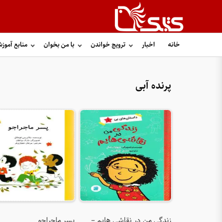
خانه
اخبار
ترویج خواندن
با من بخوان
منابع آموز
پرنده آبی
زندگی من در نقاشی هایم –
پسر ماجراجو