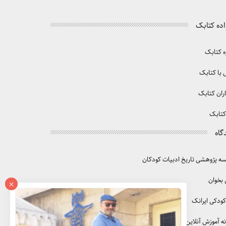
اده کتابک
ه کتابک
با کتابک
ران کتابک
کتابک
گاه
 پژوهشی تاریخ ادبیات کودکان
 بخوان
×
کودکی ایرانک
ه آموزش آنلاین آموزک