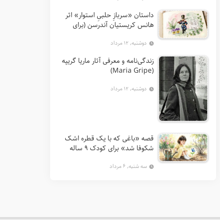
داستان «سربازِ حلبیِ استوار» اثر
هانس کریستیان آندرسن (برای
کودکان 7 تا 12 سال)
دوشنبه, ۱۲ مرداد
زندگی‌نامه و معرفی آثار ماریا گریپه
(Maria Gripe)
دوشنبه, ۱۲ مرداد
قصه «باغی که با یک قطره اشک
شکوفا شد» برای کودک ۹ ساله
سه شنبه, ۶ مرداد