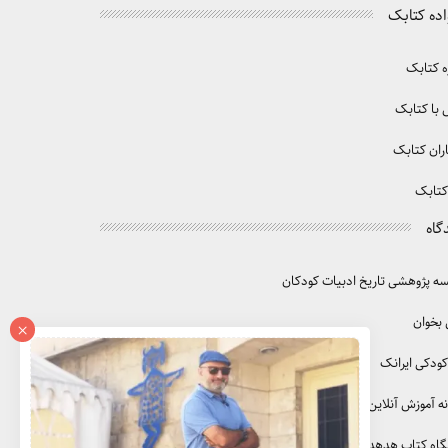
اده کتابک
ه کتابک
با کتابک
ران کتابک
کتابک
گاه
 پژوهشی تاریخ ادبیات کودکان
 بخوان
×
کودکی ایرانک
ه آموزش آنلاین آموزک
گاه کتاب هدهد