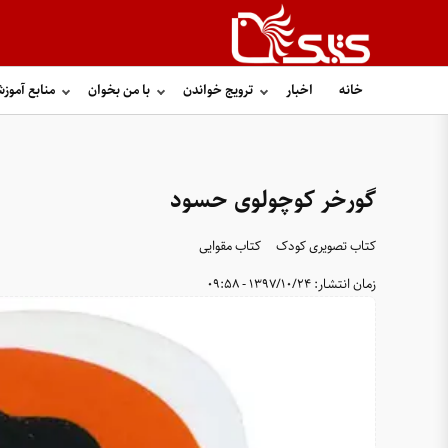
خانه
اخبار
ترویج خواندن
با من بخوان
منابع آموز
گورخر کوچولوی حسود
کتاب تصویری کودک
کتاب مقوایی
زمان انتشار:
1397/10/24 - 09:58