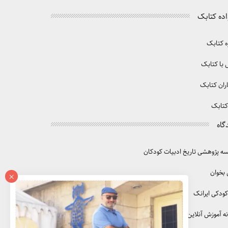
اده کتابک
ه کتابک
با کتابک
ران کتابک
کتابک
گاه
 پژوهشی تاریخ ادبیات کودکان
 بخوان
×
کودکی ایرانک
ه آموزش آنلاین آموزک