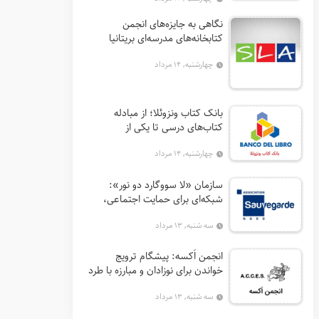
نگاهی به جایزه‌های انجمن
کتابخانه‌های مدرسه‌ای بریتانیا
(SLA)
چهارشنبه, ۱۴ مرداد
بانک کتاب ونزوئلا؛ از مبادله
کتاب‌های درسی تا یکی از
اثرگذارترین نهادهای ترویج خواندن
چهارشنبه, ۱۴ مرداد
در آمریکای لاتین
سازمان «لا سووگارد دو نور»:
شبکه‌ای برای حمایت اجتماعی،
توانمندسازی و ترویج فرهنگ (آ. د.
سه شنبه, ۱۳ مرداد
اِن. اِس. اُ. آ سابق)
انجمن اَکسه: پیشگام ترویج
خواندن برای نوزادان و مبارزه با طرد
اجتماعی در فرانسه
سه شنبه, ۱۳ مرداد