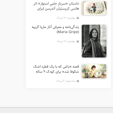
داستان «سربازِ حلبیِ استوار» اثر
هانس کریستیان آندرسن (برای
کودکان 7 تا 12 سال)
دوشنبه, ۱۲ مرداد
زندگی‌نامه و معرفی آثار ماریا گریپه
(Maria Gripe)
دوشنبه, ۱۲ مرداد
قصه «باغی که با یک قطره اشک
شکوفا شد» برای کودک ۹ ساله
سه شنبه, ۶ مرداد