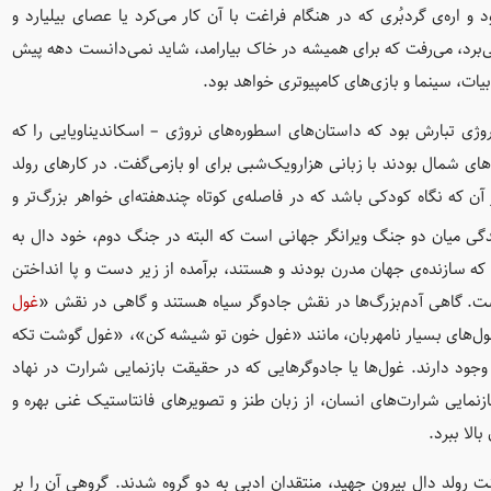
 اره‌ی گردبُری که در هنگام فراغت با آن کار می‌کرد یا عصای بیلیارد و
ی‌برد، می‌رفت که برای همیشه در خاک بیارامد، شاید نمی‌دانست دهه پیش
یات، سینما و بازی‌های کامپیوتری خواهد بود.
ی تبارش بود که داستان‌های اسطوره‌های نروژی – اسکاندیناویایی را که
 شمال بودند با زبانی هزارویک‌شبی برای او بازمی‌گفت. در کارهای رولد
ن که نگاه کودکی باشد که در فاصله‌ی کوتاه چندهفته‌ای خواهر بزرگ‌تر و
دگی میان دو جنگ ویرانگر جهانی است که البته در جنگ دوم، خود دال به
 که سازنده‌ی جهان مدرن بودند و هستند، برآمده از زیر دست و پا انداختن
ست. گاهی آدم‌بزرگ‌ها در نقش جادوگر سیاه هستند و گاهی در نقش «
غول
ز غول‌های بسیار نامهربان، مانند «غول خون تو شیشه کن»، «غول گوشت تکه
 وجود دارند. غول‌ها یا جادوگرهایی که در حقیقت بازنمایی شرارت در نهاد
مایی شرارت‌های انسان، از زبان طنز و تصویرهای فانتاستیک غنی بهره و
بالا ببرد.
پای سنت رولد دال بیرون جهید، منتقدان ادبی به دو گروه شدند. گروهی آن را بر