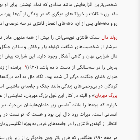
شخصی‌ترین افزارهایش مانند مدادی که نماد نوشتن برای او بود و
مقداری شکلات و خوراک‌های دیگری که در زندگی از آن‌ها بهره م
رو و دهه‌های پس از آن، دهه‌های انفجار فانتزی در سه عرصه‌ی ادب
رولد دال
سبک فانتزی نویسی‌اش را بیش از همه مدیون مادر نروژ
سرشار از شخصیت‌های شگفت کوتوله یا زیرخاکی و ساکن جنگل‌های
دال شرارتی نهان و گاهی آشکار وجود دارد. این شرارت بیش از آ
۱
پدرش را در سه‌سالگی از دست داده باشد (۱۹۲۰)
برآمده از زن
عنوان خلبان جنگنده درگیر آن شده بود. نگاه دال به آدم بزرگ‌ها
کودکان در بی‌رحمی‌های زندگی مانند جنگ و جامعه‌ی ماشینی ا
بزرگ مهربان
» و البته در کنار این غول بزرگ مهربان، نمایشی ا
خوار» که بچه‌ها را مانند آدامس زیر دندان‌هایشان می‌جوند نیز
انسانی است. میراث رود دال این بود و هست که توانست در بازن
انتظار از گونه‌ی فانتزی را در جامعه‌های غربی به ویژه انگلیسی‌زبان 
در دهه ۱۹۹۰ هنگامی که هری پاتر چون جادوگران از زیر 