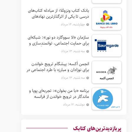
بانک کتاب ونزوئلا؛ از مبادله کتاب‌های
درسی تا یکی از اثرگذارترین نهادهای
ترویج خواندن در آمریکای لاتین
چهارشنبه, ۱۴ مرداد
سازمان «لا سووگارد دو نور»: شبکه‌ای
برای حمایت اجتماعی، توانمندسازی و
ترویج فرهنگ (آ. د. اِن. اِس. اُ. آ سابق)
سه شنبه, ۱۳ مرداد
انجمن اَکسه: پیشگام ترویج خواندن
برای نوزادان و مبارزه با طرد اجتماعی در
فرانسه
سه شنبه, ۱۳ مرداد
برنامه «با من بخوان»: تجربه‌ای پویا و
ماندگار در ترویج خواندن از فرانسه
دوشنبه, ۱۲ مرداد
پربازدیدترین‌های کتابک