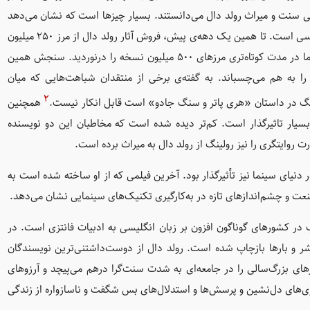
عی سنت و میراث رولد دال می‌دانستند. بسیار چیزها است که نشان می‌دهد
با هری پاتر، امتداد سنت رولد دال در فانتزی نویسی است. تا همین یک دهه‌ی پیش، فروش آثار رولد دال از مرز ۲۵۰ میلیون
گذشته بود و اکنون نیز هم چنان رو به افزایش است. هری پاتر اما در مدت کوتاه‌تری مرزهای ۵۰۰ میلیون نسخه را درنوردید. سنجش همین
 به هم می‌چسباند. به گفته‌ی برخی از منتقدان شباهت‌هایی که میان
۲
نگ در داستان «هری پاتر و سنگ جادو» است قابل انکار نیست.
همچنین
سیار تاثیرگذار است. کم‌تر دیده شده است که مخاطبان این دو نویسنده
قدرت روایتگری را نیز رولینگ از رولد دال به میراث برده است.
 دنیای سینما نیز تأثیرگذار بود. آخرین فیلمی که از او ساخته شده است به
ب در کشورهای گوناگون افزون بر زبان انگلیسی به ادبیات فانتزی است. در
نتشر و بارها بازچاپ شده است. رولد دال از دوست‌داشتنی‌ترین نویسندگان
زهای بزرگ‌سالی را در جامعه‌ای به شدت سنت‌گرا درهم می‌پیچد و آرزوهای
زی‌های دل‌نشین و پرسش‌ها و استدلال‌های بس شگفت و ناسازواره از زندگی