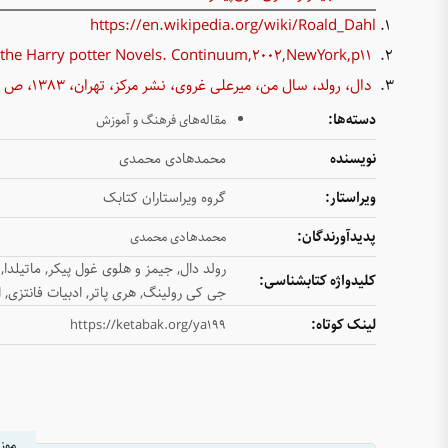
https://en.wikipedia.org/wiki/Roald_Dahl
Julia Eccleshare, A Guide to the Harry potter Novels. Continuum,2002,NewYork,p11
دال، رولد، سال من، میرعلی غروی، نشر مرکز، تهران، ۱۳۸۳، ص ۱
دسته‌ها:
مقاله‌های فرهنگ و آموزش
نویسنده
محمدهادی محمدی
ویراستار:
گروه ویراستاران کتابک
پدیدآورندگان:
محمدهادی محمدی
رولد دال, جیمز و هلوی غول پیکر, ماتیلدا
کلیدواژه کتابشناسی:
جی کی رولینگ, هری پاتر, ادبیات فانتزی, 
لینک کوتاه:
https://ketabak.org/ya199
موز