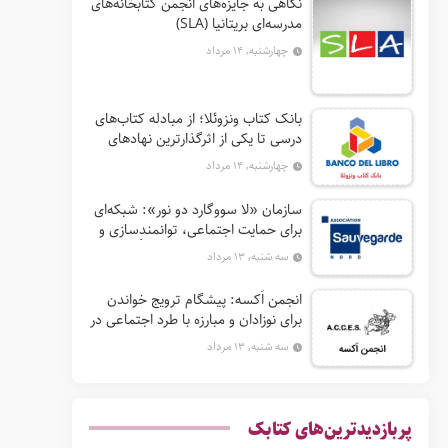
نگاهی به جایزه‌های انجمن کتابخانه‌های
مدرسه‌ای بریتانیا (SLA)
چهارشنبه, ۱۴ مرداد
بانک کتاب ونزوئلا؛ از مبادله کتاب‌های
درسی تا یکی از اثرگذارترین نهادهای
ترویج خواندن در آمریکای لاتین
چهارشنبه, ۱۴ مرداد
سازمان «لا سووگارد دو نور»: شبکه‌ای
برای حمایت اجتماعی، توانمندسازی و
ترویج فرهنگ (آ. د. اِن. اِس. اُ. آ سابق)
سه شنبه, ۱۳ مرداد
انجمن اَکسه: پیشگام ترویج خواندن
برای نوزادان و مبارزه با طرد اجتماعی در
فرانسه
سه شنبه, ۱۳ مرداد
پربازدیدترین‌های کتابک