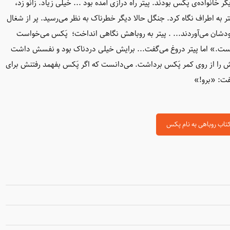
گر خانواده‌ی پَکس بودند. پیتر راه درازی آمده بود ... خیلی زیاد. زانو زد،
 به اطراف نگاه کرد. جنگل حالا دیگر خطرناک به نظر می‌رسید. پر از شغال
خودشان می‌آوردند... . پیتر به روباهش نگاهی انداخت؛ پَکس می‌خواست
ست.» اما پیتر دروغ می‌گفت... برایش خیلی دردناک بود و نفسش داشت
ش را از روی کمر پَکس برداشت. می‌دانست که اگر پَکس بفهمد رفتنش برای
گفت: «برو!»
تاب روباهی به نام پکس