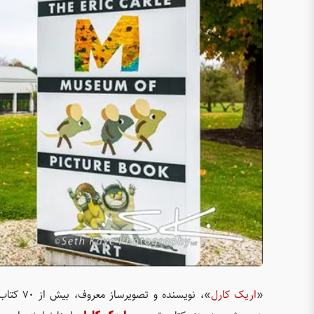
«
اريک کارل