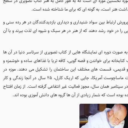
ن موزه نخستین موزه ای است که به طور کامل به هنر کتاب تصویری در سطح
 داشت هنر است، به گونه ای که برای ما شناخته شده است.
ورش ارتباط بين سواد شنيداری و ديداری بازديدکنندگان در هر رده سنی و
ی را در خود رشد دهند که از هنر در هر سبک و شیوه ای لذت ببرند و با آن
ارد که به صورت دوره ای نمايشگاه هايی از کتاب تصویری از سرتاسر دنيا در آن ها
کتابخانه برای خواندن و قصه گويی، کافه تريا با غذاهای ساده و خوشمزه و
 و قدیمی، قسمت های مختلف اين ساختمان را تشکيل می دهند. موزه در
منطقه "Amherst" در قلب ناحيه "Five College" در غرب ایالت ماساچوست آمریکا، جايی که اريک کارل، ۲۵ سال در آنجا زندگی و کار
در ژانويه سال ۲۰۰۱ به ثبت رسيده و در سپتامبر همان سال، مجوز فعاليت غير انتفاعی گرفته است. از زمان افتتاح