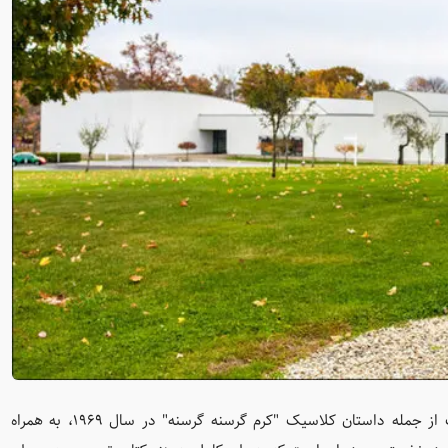
»، نويسنده و تصویرساز معروف، بيش از ۷۰ کتاب از جمله داستان کلاسيک "کرم گرسنه گرسنه" در سال ۱۹۶۹، به همراه