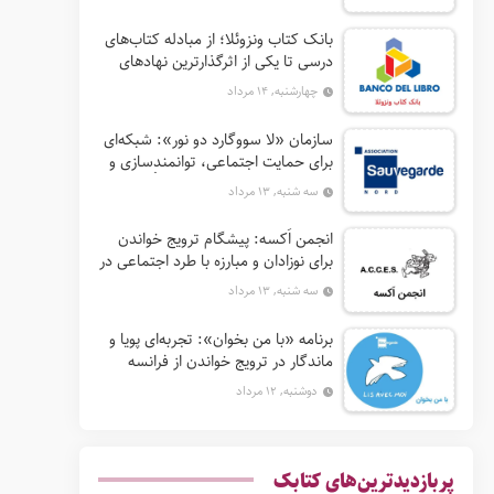
بانک کتاب ونزوئلا؛ از مبادله کتاب‌های
درسی تا یکی از اثرگذارترین نهادهای
ترویج خواندن در آمریکای لاتین
چهارشنبه, ۱۴ مرداد
سازمان «لا سووگارد دو نور»: شبکه‌ای
برای حمایت اجتماعی، توانمندسازی و
ترویج فرهنگ (آ. د. اِن. اِس. اُ. آ سابق)
سه شنبه, ۱۳ مرداد
انجمن اَکسه: پیشگام ترویج خواندن
برای نوزادان و مبارزه با طرد اجتماعی در
فرانسه
سه شنبه, ۱۳ مرداد
برنامه «با من بخوان»: تجربه‌ای پویا و
ماندگار در ترویج خواندن از فرانسه
دوشنبه, ۱۲ مرداد
پربازدیدترین‌های کتابک