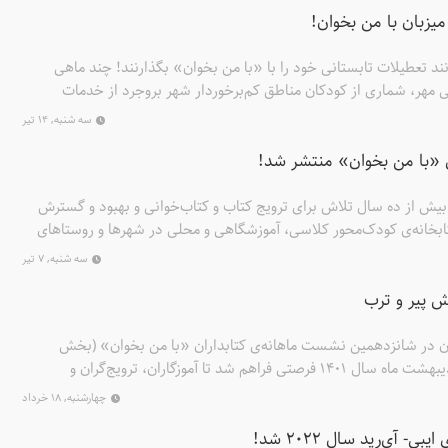
یزبان با من بخوان!
ند تعطیلات تابستانی خود را با «با من بخوان» بگذارنند! چند ماهی
مهر، شماری از کودکان مناطق کم‌برخوردار شهر بروجرد از خدمات
برنامه‌ی «با من بخوان» بهره‌مند شده‌اند. این مرکز که کار خود را از سال 1400 در یکی از محله‌های
سه شنبه, ۱۴ تیر
ئه‌ی خدمات رایگان فرهنگی، آموزشی و هنری به کودکان و نوجوانان و
ی «با من بخوان» منتشر شد!
ا راه‌اندازی کتابخانه‌ی محلی کوچکی بر پایه‌ی روش‌های ترویجی «با من
کیفیت را به دست کودکان برساند.
بیش از ده سال تلاش برای ترویج کتاب و کتاب‌‌خوانی و بهبود و گسترش
بخانه‌ی کودک‌محور کلاسی، آموزشگاهی و محلی در شهرها و روستاهای
د. کتابخانه‌ی «با من بخوان» فرصتی است برای کودکان تا مکانی
سه شنبه, ۷ تیر
 تجربه کنند. مکانی که همه‌ی اجزاء و برنامه‌های آن کودک را به خواندن،
ش پیر و ترب
در پیوند با کتاب تشویق می‌کنند. کتابخانه‌‌ی «با من بخوان» مکانی است
 شادی را احساس می‌کنند و می‌توانند خلاقیت و تخیل خویش را پرورش
ان» پایگاهی برای گسترش برنامه‌های کتابخوانی در آموزشگاه‌های
ان در شانزدهمین نشست ماهانه‌ی کتابداران «با من بخوان» (بخش
کتاب و کتاب‌خوانی در منطقه است.
نخست) در روزهای پایانی اردیبهشت ماه سال 1401 فرصتی فراهم شد تا آموزگاران، ترویج‌گران و
 دیگر در فضای مجازی دور هم جمع شوند و با تاریخ ادبیات کودکان ایران
چهارشنبه, ۱۸ خرداد
شوند. فرزانه طاهری، مدیر موزه‌ی کودکی ایرانک، مهمان شانزدهمین
ی- آی‌رید سال 2022 شد!
نشست ماهانه‌ی کتابداران «با من بخوان» بود. در ادامه، گزارش این نشست دو ساعته را، که در 26