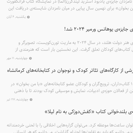
نامزدان جایزه‌ی یادبود آسترید لیندگرن(آلما) در نمایشگاه کتاب فرانکفورت
ن بخوان» برای نهمین سال پیاپی در میان نامزدان شایسته‌ی دریافت این
یکشنبه, ۶ آبان
زه‌ی یوهانس ورمیر 2024 شد!
جایزه‌ی یوهانس ورمیر، جایزه‌ی هنر دولت هلند، در سال 2024 به ماریت تورن‌کویست، تصویرگر و
ی کتاب‌های کودکان تعلق گرفت. این نخستین بار است که هنرمندی از
ه را از آن خود می‌کند. هیئت داوران این جایزه‌ی بااهمیت به ریاست
چهارشنبه, ۱۱ مهر
ماریت را به سبب توانایی هنری منحصربه‌فردش در به تصویر کشیدن
ی از کارگاه‌های تئاتر کودک و نوجوان در کتابخانه‌های کرمانشاه
نی در متن و تصویر، و نزدیک کردن آن‌ها به دنیای تجربه‌ی مخاطبان
 جایزه دانستند.
در هفته‌ی نخست تیرماه 1403 کتاب‌داران، ترویج‌گران و کودکان عضو کتابخانه‌های «با من بخوان» در
ن از فعالان حوزه‌ی ادبیات، نمایش و موسیقی کودک بودند تا با ذهنی
واز برنامه‌های تابستانی امسال بروند. یک هفته صدای خنده، شادی و بازی
چهارشنبه, ۲۷ تیر
انه‌ها پیچید و دوستی‌ها را مستحکم‌تر، و عشق و علاقه به خواندن و
ی بلندخوانی کتاب «کفش‌دوزکی به نام لیلا»
ن کرد.
وان ساعت‌ها موعظه کرد. می‌توان گزاره‌هایی اخلاقی را با لحنی خردمندانه
می‌دانیم که باید به تفاوت‌ها احترام گذاشت. می‌دانیم که هر انسانی