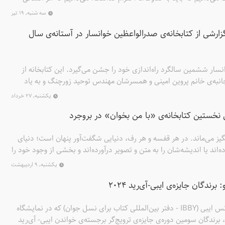
و دیگران را آن‌طور که هستیم دوست داشته باشیم. اما وقتی دور و برمان
سه شنبه, ۱۹ تیر
ن دانستن نمی‌بینیم. هم‌گون و بی‌نقص بودن مانند تیری وجود و اعتماد به
گزارشی از کتابخانه‌ی صدرالواعظین خوانسار در آستانه‌ی سال
. خاصیت موعظه همین است؛ حرف‌های زیبایی که از صافی تفکر نمی‌گذرد
 روایت‌ها اما راه و روش دیگری دارند.
سار ششمین سالگرد راه‌اندازی خود را جشن می‌گیرد. این کتابخانه از
نی همه‌جانبه‌ی خانم پروین امینی و همسرشان مهندس توحید زورچنگ و به یاد
 نام‌دار به صدرالواعظین ــ فعالیت خود را در محله‌ی بیدهند خوانسار آغاز
یکشنبه, ۲۷ خرداد
بسیار متنوعی را به گروه‌های سنی مختلف کودکان منطقه ارائه داده
نخستین کتابخانه‌ی «با من بخوان» در بروجرد
انگیز می‌ماند. در هر قفسه و هر رف، دنیایی شگفت‌آور پنهان است؛ دنیای
ه‌اند یا اندیشه‌شان را به متن و تصویر درآورده‌اند و بخشی از وجود خود را
هر کتاب یادهای بسیاری زنده می‌شوند. بانیِ کتابخانه میزبان این ضیافت‌
یکشنبه, ۹ اردیبهشت
و کودکانی که قرار است به دنیای روایت‌ها قدم بگذارند. کتابخانه‌ی
ندگان جایزه‌ی ایبی-آی‌رید 2024
پور گودرزی به همت و پشتیبانی همسرش سوگند مافی، در زادگاه‌اش
 خاطره‌ی میزبان، هم‌چون روایت‌های کتا‌ب‌ها در یادها بماند.
هشتم آوریل 2024، در کنفرانس ایبی (IBBY - دفتر بین‌المللی کتاب برای نسل جوان) که در نمایشگاه
 برندگان سومین دوره‌ی جایزه‌ی ترویج‌گر برجسته‌ی خواندن ایبی- آی‌رید