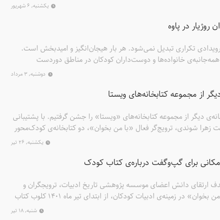
دک‌محورِ «با من بخوان» در این مرکز آموزشی، اینک کودکان منطقه در
یکشنبه, ۶ شهریور
برای برگزاری نشست‌های بلندخوانی و پایگاهی غنی برای دسترسی به
ن روژیار در پاوه
 رویدادی تکراری تبدیل نمی‌شود. هر بار هیجان‌انگیز و امیدبخش است.
 همه‌جانبه‌ی خانواده‌ها و دوست‌داران کودکان در مناطق دوردست‌
«روژیار» در یکی از محلات شهر پاوه در استان کرمانشاه، جدیدترین
دوشنبه, ۳ مرداد
است که با یاری مردمان فرهنگ‌دوست این منطقه و پشتیبانی «موسسه
 دیگر از مجموعه کتابخانه‌‌های ویستا
 کرده ‌است. کتابخانه‌ای که پنجره‌اش رو به چشم‌انداز بی‌بدیل
شود و طنین صدای شادی کودکان‌اش از همان لحظه‌های آغاز، نویدبخش
و کتابخانه‌ی دیگر از مجموعه‌ کتابخانه‌های «ویستا» را جشن گرفتیم. با پشتیبانی
ت زهرا شوندی، ترویج‌گر فعال «با من بخوان»، دو کتابخانه‌‌ی کودک‌محور
ی شهر قم و دیگری در کانکسی در حیاط مدرسه‌ای در شهر سلفچگان،
یکشنبه, ۲۶ تیر
 کودکان و نوجوانان منطقه را به کتاب باکیفیت هموارتر سازند.
کانی برای گپ‌وگفت درباره‌ی کتاب کودک
هدف ارتقای دانش اعضای موسسه پژوهشی تاریخ ادبیات، ترویجگران و
کتابداران فعال و پرتلاش «با من بخوان» در زمینه‌ی ادبیات کودکان، از ابتدای تیر ماه 1401 کلوب کتاب
 کرده است.
شنبه, ۱۸ تیر