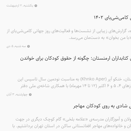
‌خوانم) معرفی شدند. امسال نیز همانند دوره‌ی گذشته، دو زن ترویج‌گر این
یکشنبه, ۲ اردیبهشت
ز آن خود کردند: بصرت کاظم از پاکستان و ایرنه واسکو از کلمبیا.
می‌شی‌بای 1402
ه، گزارش‌های زیبایی از نشست‌ها و فعالیت‌های روز جهانی کامی‌شی‌بای از
«با من بخوان» به دست‌مان می‌رسد.
سه شنبه, ۵ دی
ای کتابداران ارمنستان: چگونه از حقوق کودکان برای خواندن
کتابخانه‌ی ملی کودکان ارمنستان، خنکو آپر (Khnko Aper) به مناسبت نودمین سال تاسیس این
کتابخانه در شهر ایروان در روزهای 4، 5 و 6 اکتبر (12 تا 14 مهرماه) با همکاری شاخه‌ی ملی دفتر
بین‌المللی کتاب برای نسل جوان (IBBY Armenia) با دعوت از زهره قایینی، مدیر موسسه پژوهشی
چهارشنبه, ۳ آبان
ه‌ی «با من بخوان»، کارگاهی سه‌روزه با عنوان «چگونه از حقوق کودکان
‌ی شادی به روی کودکان مهاجر
 برگزار کرد.
ولان و آموزگاران مدرسه‌ی «علامه بلخی» گام کوچک دیگری در جهت
و خانواده‌های مهاجر افغانستانی ساکن در استان تهران برداشتیم. با