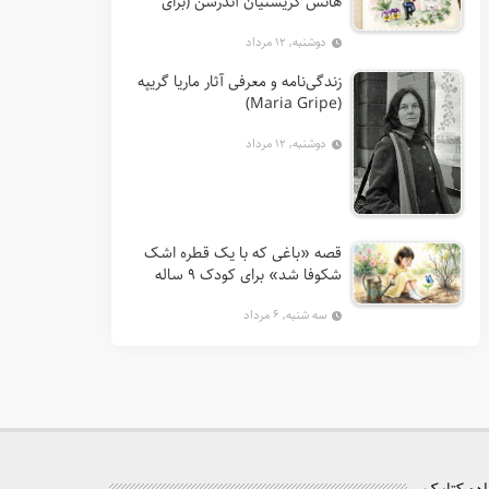
هانس کریستیان آندرسن (برای
کودکان 7 تا 12 سال)
دوشنبه, ۱۲ مرداد
زندگی‌نامه و معرفی آثار ماریا گریپه
(Maria Gripe)
دوشنبه, ۱۲ مرداد
قصه «باغی که با یک قطره اشک
شکوفا شد» برای کودک ۹ ساله
سه شنبه, ۶ مرداد