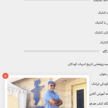
اده کتابک
ه کتابک
با کتابک
ران کتابک
کتابک
گاه
 پژوهشی تاریخ ادبیات کودکان
 بخوان
×
کودکی ایرانک
ه آموزش آنلاین آموزک
گاه کتاب هدهد