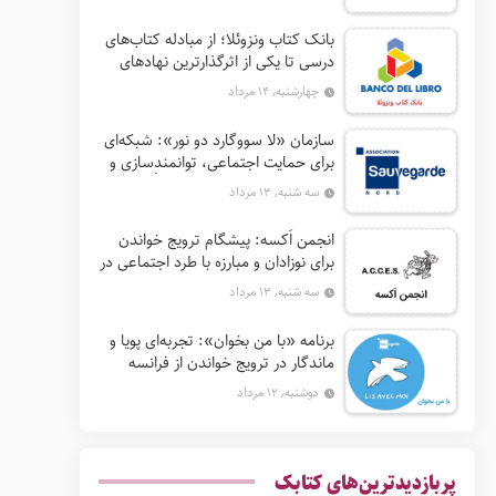
بانک کتاب ونزوئلا؛ از مبادله کتاب‌های
درسی تا یکی از اثرگذارترین نهادهای
ترویج خواندن در آمریکای لاتین
چهارشنبه, ۱۴ مرداد
سازمان «لا سووگارد دو نور»: شبکه‌ای
برای حمایت اجتماعی، توانمندسازی و
ترویج فرهنگ (آ. د. اِن. اِس. اُ. آ سابق)
سه شنبه, ۱۳ مرداد
انجمن اَکسه: پیشگام ترویج خواندن
برای نوزادان و مبارزه با طرد اجتماعی در
فرانسه
سه شنبه, ۱۳ مرداد
برنامه «با من بخوان»: تجربه‌ای پویا و
ماندگار در ترویج خواندن از فرانسه
دوشنبه, ۱۲ مرداد
پربازدیدترین‌های کتابک