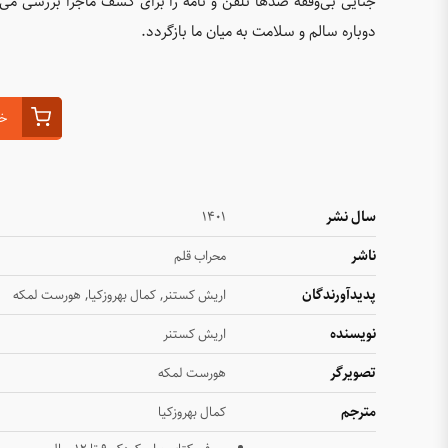
جنایی بی‌وقفه صدها تلفن و نامه را برای کشف ماجرا بررسی می‌ک
دوباره سالم و سلامت به میان ما بازگردد.
خر
سال نشر
۱۴۰۱
ناشر
محراب قلم
پدیدآورندگان
,
,
اریش کستنر
کمال بهروزکیا
هورست لمکه
نویسنده
اریش کستنر
تصویرگر
هورست لمکه
مترجم
کمال بهروزکیا