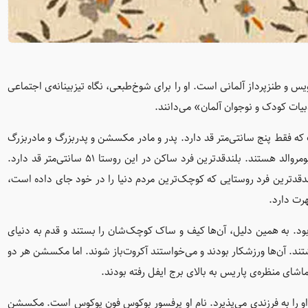
ویس و طنزپرداز آلمانی است. او را برای شوخ‌طبعی، نگاه تیزبینانه‌ی اجتماعی
یات کودک و نوجوان آلمان» می‌دانند.
فقط پنج سانتی‌متر قد دارد. پدر و مادر مکسشن و پدربزرگ و مادربزرگ
و همه‌ی اجدادش، اهل روستای کوچکی به نام پیکل اشتاین در بومروالد هستند. بلندقدترین فرد ساکن در این روستا 51 سانتی‌متر قد دارد.
قدترین فرد روستایی که کوچک‌ترین مردم دنیا را در خود جای داده است،
د. به همین دلیل، آن‌ها کیف و ساک کوچک‌شان را بستند و قدم به دنیای
تند. آن‌ها ورزشکار بودند و می‌خواستند آکروت‌باز شوند. اما مکسشن هر دو
شای منظره‌ی پاریس به بالای برج ایفل رفته بودند.
او را به فرزندی می‌پذیرد. نام او پرفسور بوکوس فون پوکوس است. مکسشن