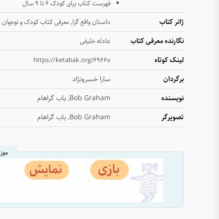
فهرست کتاب برای کودک ۶ تا ۹ سال
ژانر کتاب
,
داستان واقع گرا
معرفی کتاب کودک و نوجوان ب
نگارنده معرفی کتاب
عادله خلیفی
لینک کوتاه
https://ketabak.org/6966v
برگردان
سارا خسرونژاد
نویسنده
Bob Graham, باب گراهام
تصویرگر
Bob Graham, باب گراهام
موز