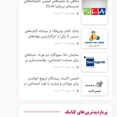
نگاهی به جایزه‌های انجمن کتابخانه‌های
مدرسه‌ای بریتانیا (SLA)
چهارشنبه, ۱۴ مرداد
بانک کتاب ونزوئلا؛ از مبادله کتاب‌های
درسی تا یکی از اثرگذارترین نهادهای
ترویج خواندن در آمریکای لاتین
چهارشنبه, ۱۴ مرداد
سازمان «لا سووگارد دو نور»: شبکه‌ای
برای حمایت اجتماعی، توانمندسازی و
ترویج فرهنگ (آ. د. اِن. اِس. اُ. آ سابق)
سه شنبه, ۱۳ مرداد
انجمن اَکسه: پیشگام ترویج خواندن
برای نوزادان و مبارزه با طرد اجتماعی در
فرانسه
سه شنبه, ۱۳ مرداد
پربازدیدترین‌های کتابک