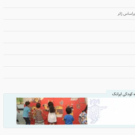
راساس ژانر
ه کودکی ایرانک