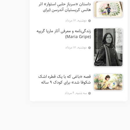
داستان «سربازِ حلبیِ استوار» اثر
هانس کریستیان آندرسن (برای
کودکان 7 تا 12 سال)
دوشنبه, ۱۲ مرداد
زندگی‌نامه و معرفی آثار ماریا گریپه
(Maria Gripe)
دوشنبه, ۱۲ مرداد
قصه «باغی که با یک قطره اشک
شکوفا شد» برای کودک ۹ ساله
سه شنبه, ۶ مرداد