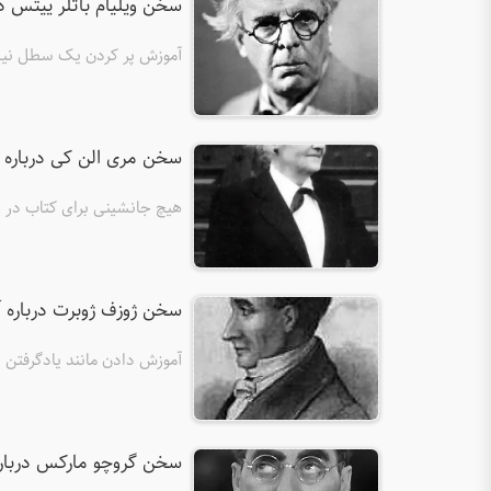
سخن ویلیام باتلر ییتس د
آموزش پر کردن یک سطل نی
سخن مری الن کی درباره 
هیچ جانشینی برای کتاب در 
سخن ژوزف ژوبرت درباره 
آموزش دادن مانند یادگرفتن 
سخن گروچو مارکس دربار