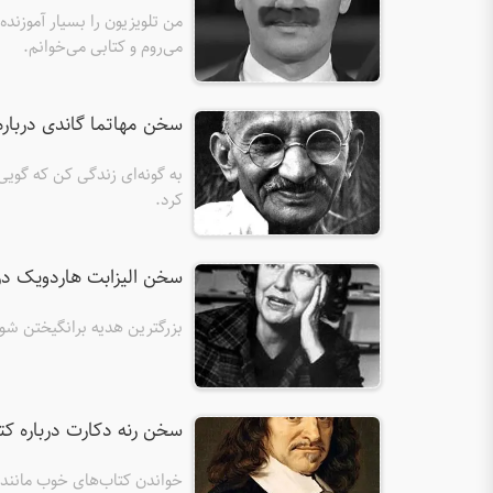
من تلویزیون را بسیار آموزنده
می‌روم و کتابی می‌خوانم.
سخن مهاتما گاندی درباره
به گونه‌ای زندگی کن که گویی
کرد.
سخن الیزابت هاردویک درب
بزرگترین هدیه برانگیختن ش
سخن رنه دکارت درباره ک
خواندن کتاب‌های خوب مانند