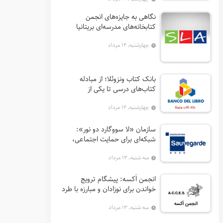
نگاهی به جایزه‌های انجمن
کتابخانه‌های مدرسه‌ای بریتانیا
(SLA)
چهارشنبه, ۱۴ مرداد
بانک کتاب ونزوئلا؛ از مبادله
کتاب‌های درسی تا یکی از
اثرگذارترین نهادهای ترویج خواندن
چهارشنبه, ۱۴ مرداد
در آمریکای لاتین
سازمان «لا سووگارد دو نور»:
شبکه‌ای برای حمایت اجتماعی،
توانمندسازی و ترویج فرهنگ (آ. د.
سه شنبه, ۱۳ مرداد
اِن. اِس. اُ. آ سابق)
انجمن اَکسه: پیشگام ترویج
خواندن برای نوزادان و مبارزه با طرد
اجتماعی در فرانسه
سه شنبه, ۱۳ مرداد